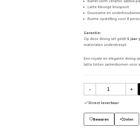
Barrel vorm ceramic sabbia p
Latte kleurige kruispoot
Duurzame en onderhoudsvrien
Ruime opstelling voor 8 pers
Garantie:
Op deze dining set geldt
5 jaar 
materialen onderstreept.
Een royale en elegante dining 
latte tinten samenkomen voor e
-
+
Direct leverbaar
Bewaren
Delen