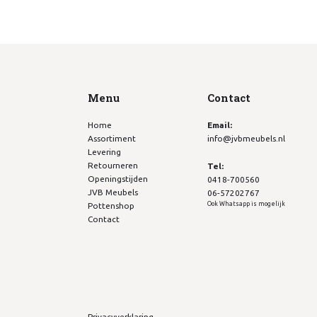
Menu
Contact
Home
Email:
Assortiment
info@jvbmeubels.nl
Levering
Retourneren
Tel:
Openingstijden
0418-700560
JVB Meubels
06-57202767
Ook Whatsapp is mogelijk
Pottenshop
Contact
Privacyverklaring