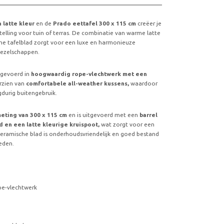
 latte kleur
en de
Prado eettafel 300 x 115 cm
creëer je
stelling voor tuin of terras. De combinatie van warme latte
he tafelblad zorgt voor een luxe en harmonieuze
 gezelschappen.
tgevoerd in
hoogwaardig rope-vlechtwerk met een
rzien van
comfortabele all-weather kussens,
waardoor
gdurig buitengebruik.
eting van 300 x 115 cm
en is uitgevoerd met een
barrel
d en een latte kleurige kruispoot,
wat zorgt voor een
keramische blad is onderhoudsvriendelijk en goed bestand
eden.
ope-vlechtwerk