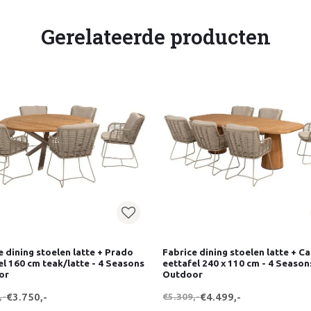
Gerelateerde producten
e dining stoelen latte + Prado
Fabrice dining stoelen latte + Ca
el 160 cm teak/latte - 4 Seasons
eettafel 240 x 110 cm - 4 Season
or
Outdoor
,-
€3.750,-
€5.309,-
€4.499,-