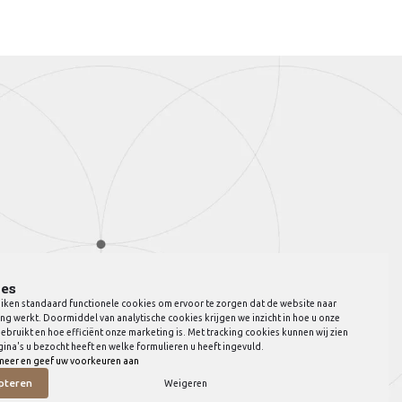
es
iken standaard functionele cookies om ervoor te zorgen dat de website naar
ng werkt. Doormiddel van analytische cookies krijgen we inzicht in hoe u onze
ebruikt en hoe efficiënt onze marketing is. Met tracking cookies kunnen wij zien
ina's u bezocht heeft en welke formulieren u heeft ingevuld.
meer en geef uw voorkeuren aan
pteren
Weigeren
© Copyright 2026 JVB Meubels