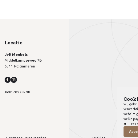
Locatie
JvB Meubels
Middelkampseweg 7B
5311 PC Gameren
KvK:
70978298
Cooki
Wij gebru
verwachti
website g
welke pag
»
Lees 
Acce
Algemene voorwaarden
Cookies