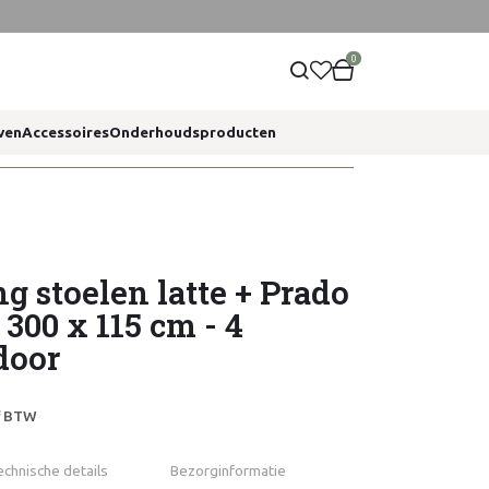
0
ven
Accessoires
Onderhoudsproducten
ng stoelen latte + Prado
e 300 x 115 cm - 4
door
ef BTW
echnische details
Bezorginformatie