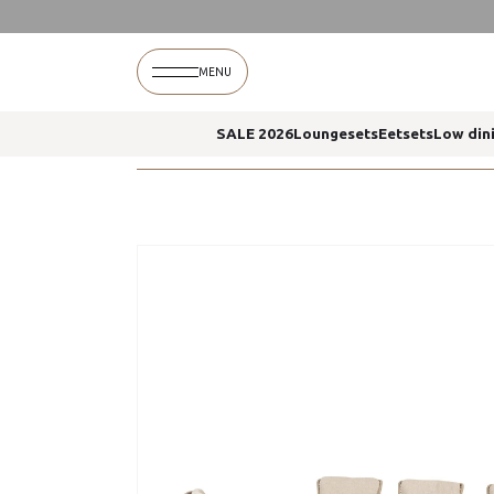
Home
Fabrice dining stoelen latte prado eettaf
MENU
SALE 2026
Loungesets
Eetsets
Low din
Home
Fabrice dining stoelen latte prado eettaf