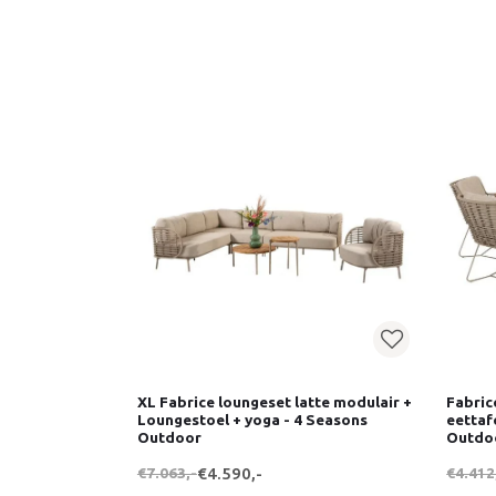
XL Fabrice loungeset latte modulair +
Fabric
Loungestoel + yoga - 4 Seasons
eettaf
Outdoor
Outdo
€7.063,-
€4.590,-
€4.412