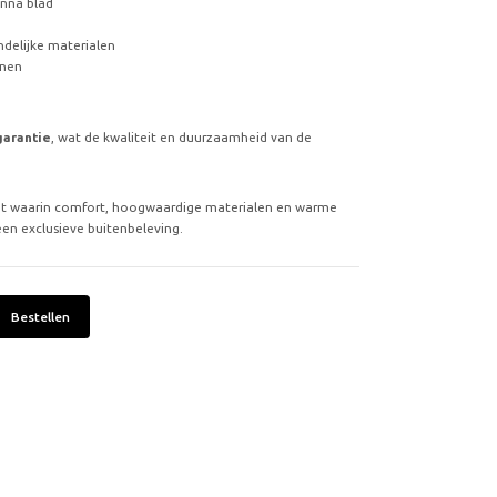
anna blad
delijke materialen
onen
garantie
, wat de kwaliteit en duurzaamheid van de
set waarin comfort, hoogwaardige materialen en warme
en exclusieve buitenbeleving.
Bestellen