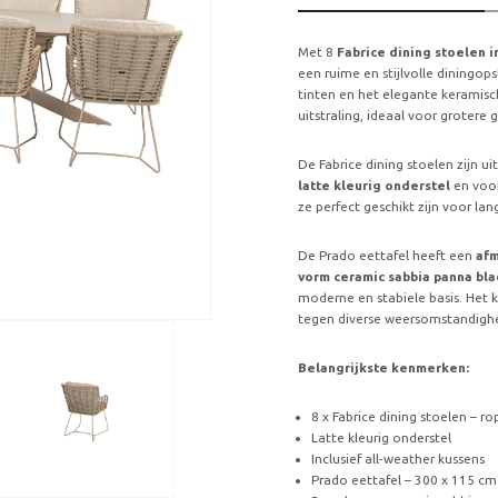
Met 8
Fabrice dining stoelen in
een ruime en stijlvolle diningop
tinten en het elegante keramisc
uitstraling, ideaal voor grotere
De Fabrice dining stoelen zijn ui
latte kleurig onderstel
en voo
ze perfect geschikt zijn voor lan
De Prado eettafel heeft een
afm
vorm ceramic sabbia panna bla
moderne en stabiele basis. Het 
tegen diverse weersomstandigh
Belangrijkste kenmerken:
8 x Fabrice dining stoelen – r
Latte kleurig onderstel
Inclusief all-weather kussens
Prado eettafel – 300 x 115 cm