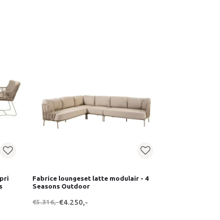
pri
Fabrice loungeset latte modulair - 4
s
Seasons Outdoor
€5.316,-
€4.250,-