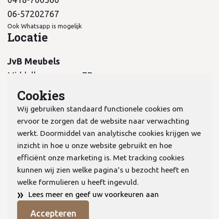
06-57202767
Ook Whatsapp is mogelijk
Locatie
JvB Meubels
Middelkampseweg 7B
5311 PC Gameren
Cookies
Wij gebruiken standaard functionele cookies om
ervoor te zorgen dat de website naar verwachting
werkt. Doormiddel van analytische cookies krijgen we
inzicht in hoe u onze website gebruikt en hoe
KvK:
70978298
efficiënt onze marketing is. Met tracking cookies
kunnen wij zien welke pagina's u bezocht heeft en
welke formulieren u heeft ingevuld.
Privacyverklaring
»
Lees meer en geef uw voorkeuren aan
Algemene voorwaarden
Accepteren
Cookies