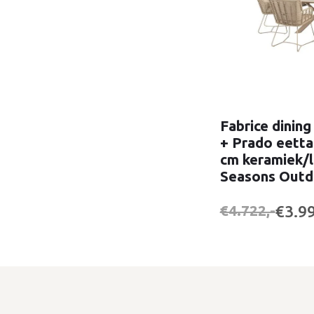
Fabrice dining
+ Prado eetta
cm keramiek/l
Seasons Outd
€3.99
€4.722,-