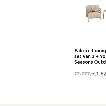
Fabrice Loung
set van 2 + Yo
Seasons Outd
€1.82
€2.277,-