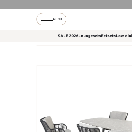
Home
Fabrice dining stoelen antraciet montana
MENU
SALE 2026
Loungesets
Eetsets
Low din
Home
Fabrice dining stoelen antraciet montana