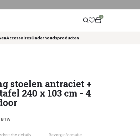
0
ven
Accessoires
Onderhoudsproducten
ng stoelen antraciet +
afel 240 x 103 cm - 4
door
ef BTW
echnische details
Bezorginformatie