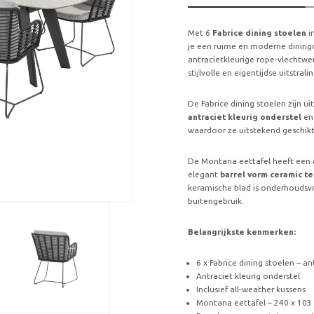
Met 6
Fabrice dining stoelen
i
je een ruime en moderne diningo
antracietkleurige rope-vlechtwe
stijlvolle en eigentijdse uitstral
De Fabrice dining stoelen zijn u
antraciet kleurig onderstel
en
waardoor ze uitstekend geschikt 
De Montana eettafel heeft een
elegant
barrel vorm ceramic te
keramische blad is onderhoudsvri
buitengebruik.
Belangrijkste kenmerken:
6 x Fabrice dining stoelen – a
Antraciet kleurig onderstel
Inclusief all-weather kussens
Montana eettafel – 240 x 103