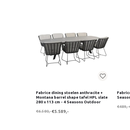
Fabrice dining stoelen anthracite +
Fabrice
Montana barrel shape tafel HPL slate
Seaso
280 x 113 cm - 4 Seasons Outdoor
€489,-
€6.580,-
€5.589,-