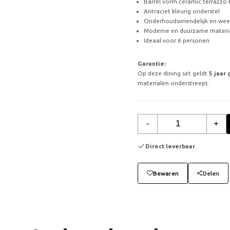
Barrel vorm ceramic terrazzo 
Antraciet kleurig onderstel
Onderhoudsvriendelijk en wee
Moderne en duurzame materi
Ideaal voor 6 personen
Garantie:
Op deze dining set geldt
5 jaar 
materialen onderstreept.
-
+
Direct leverbaar
Bewaren
Delen