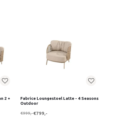
an 2 +
Fabrice Loungestoel Latte - 4 Seasons
Outdoor
€999,-
€799,-