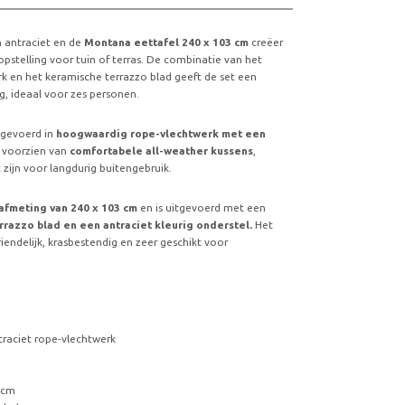
n antraciet en de
Montana eettafel 240 x 103 cm
creëer
pstelling voor tuin of terras. De combinatie van het
rk en het keramische terrazzo blad geeft de set een
ing, ideaal voor zes personen.
itgevoerd in
hoogwaardig rope-vlechtwerk met een
 voorzien van
comfortabele all-weather kussens
,
zijn voor langdurig buitengebruik.
afmeting van 240 x 103 cm
en is uitgevoerd met een
rrazzo blad en een antraciet kleurig onderstel.
Het
endelijk, krasbestendig en zeer geschikt voor
ntraciet rope-vlechtwerk
 cm