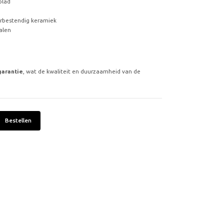
blad
rbestendig keramiek
alen
garantie
, wat de kwaliteit en duurzaamheid van de
Bestellen