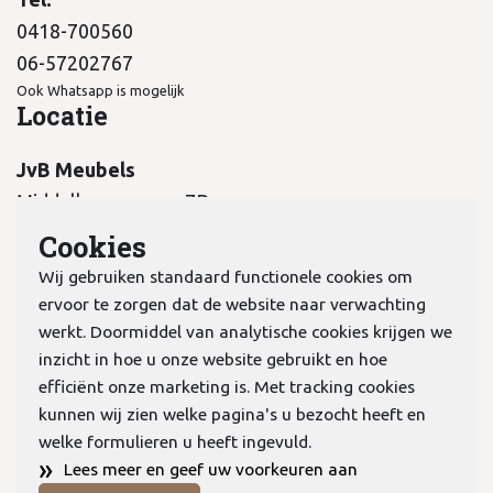
0418-700560
06-57202767
Ook Whatsapp is mogelijk
Locatie
JvB Meubels
Middelkampseweg 7B
5311 PC Gameren
Cookies
Wij gebruiken standaard functionele cookies om
ervoor te zorgen dat de website naar verwachting
werkt. Doormiddel van analytische cookies krijgen we
inzicht in hoe u onze website gebruikt en hoe
KvK:
70978298
efficiënt onze marketing is. Met tracking cookies
kunnen wij zien welke pagina's u bezocht heeft en
welke formulieren u heeft ingevuld.
Privacyverklaring
»
Lees meer en geef uw voorkeuren aan
Algemene voorwaarden