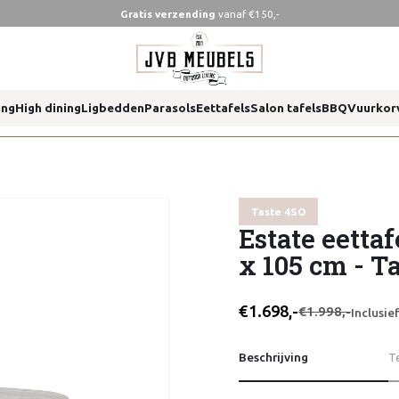
Gratis verzending
vanaf €150,-
 cm taste 4so
ing
High dining
Ligbedden
Parasols
Eettafels
Salon tafels
BBQ
Vuurkor
 cm taste 4so
Taste 4SO
Estate eetta
x 105 cm - T
€1.698,-
€1.998,-
Inclusi
Beschrijving
T