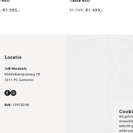
e 4SO
Taste 4SO
,-
€1.995,-
€1.768,-
€1.499,-
Locatie
JvB Meubels
Middelkampseweg 7B
5311 PC Gameren
KvK:
70978298
Cooki
Wij gebru
verwachti
website g
welke pag