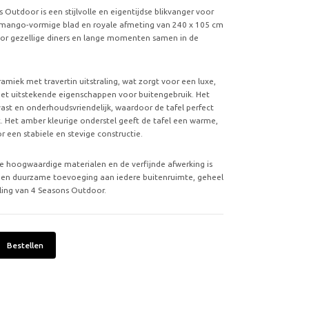
 Outdoor is een stijlvolle en eigentijdse blikvanger voor
te mango-vormige blad en royale afmeting van 240 x 105 cm
oor gezellige diners en lange momenten samen in de
ramiek met travertin uitstraling, wat zorgt voor een luxe,
met uitstekende eigenschappen voor buitengebruik. Het
vast en onderhoudsvriendelijk, waardoor de tafel perfect
ik. Het amber kleurige onderstel geeft de tafel een warme,
or een stabiele en stevige constructie.
de hoogwaardige materialen en de verfijnde afwerking is
e en duurzame toevoeging aan iedere buitenruimte, geheel
raling van 4 Seasons Outdoor.
Bestellen