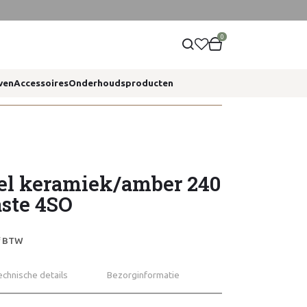
0
ven
Accessoires
Onderhoudsproducten
fel keramiek/amber 240
aste 4SO
ef BTW
echnische details
Bezorginformatie