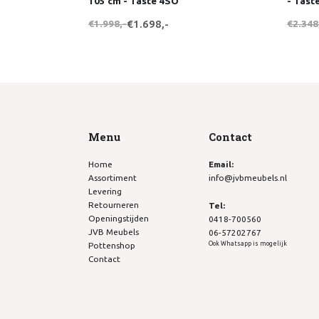
105 cm - Taste 4SO
- Tast
€1.998,-
€1.698,-
€2.348
Menu
Contact
Home
Email:
Assortiment
info@jvbmeubels.nl
Levering
Retourneren
Tel:
Openingstijden
0418-700560
JVB Meubels
06-57202767
Ook Whatsapp is mogelijk
Pottenshop
Contact