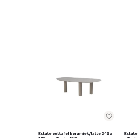
Estate eettafel keramiek/latte 240 x
Estate