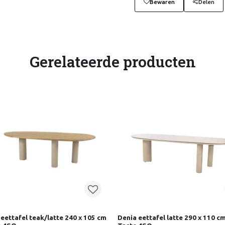
Bewaren
Delen
Gerelateerde producten
 eettafel teak/latte 240 x 105 cm
Denia eettafel latte 290 x 110 cm