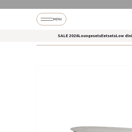
Home
Estate eettafel keramiek amber 240 x 105
MENU
SALE 2026
Loungesets
Eetsets
Low din
Home
Estate eettafel keramiek amber 240 x 105