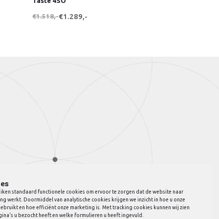
Taste 4SO
€1.518,-
€1.289,-
es
iken standaard functionele cookies om ervoor te zorgen dat de website naar
ng werkt. Doormiddel van analytische cookies krijgen we inzicht in hoe u onze
ebruikt en hoe efficiënt onze marketing is. Met tracking cookies kunnen wij zien
ina's u bezocht heeft en welke formulieren u heeft ingevuld.