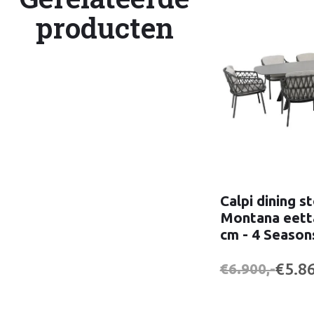
producten
Calpi dining s
Montana eetta
cm - 4 Seaso
€5.86
€6.900,-