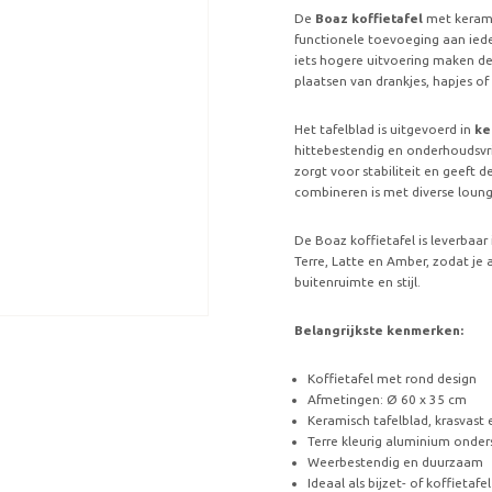
De
Boaz koffietafel
met keramis
functionele toevoeging aan iede
iets hogere uitvoering maken deze
plaatsen van drankjes, hapjes of
Het tafelblad is uitgevoerd in
ke
hittebestendig en onderhoudsvri
zorgt voor stabiliteit en geeft 
combineren is met diverse loun
De Boaz koffietafel is leverbaar
Terre, Latte en Amber, zodat je a
buitenruimte en stijl.
Belangrijkste kenmerken:
Koffietafel met rond design
Afmetingen: Ø 60 x 35 cm
Keramisch tafelblad, krasvast
Terre kleurig aluminium onder
Weerbestendig en duurzaam
Ideaal als bijzet- of koffietaf