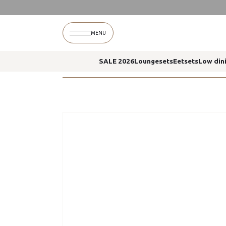
Home
Boaz koffietafel keramiek terre 60 x 35 
MENU
SALE 2026
Loungesets
Eetsets
Low din
Home
Boaz koffietafel keramiek terre 60 x 35 