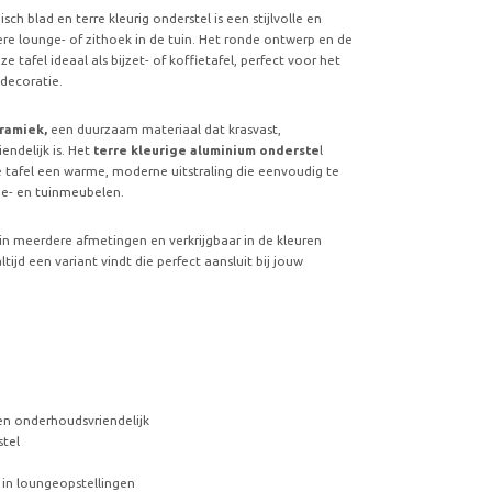
ch blad en terre kleurig onderstel is een stijlvolle en
re lounge- of zithoek in de tuin. Het ronde ontwerp en de
 tafel ideaal als bijzet- of koffietafel, perfect voor het
 decoratie.
ramiek,
een duurzaam materiaal dat krasvast,
endelijk is. Het
terre kleurige aluminium onderste
l
de tafel een warme, moderne uitstraling die eenvoudig te
ge- en tuinmeubelen.
 in meerdere afmetingen en verkrijgbaar in de kleuren
ltijd een variant vindt die perfect aansluit bij jouw
 en onderhoudsvriendelijk
stel
el in loungeopstellingen