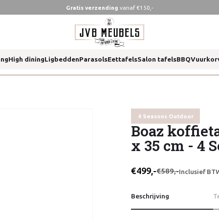
Gratis verzending
vanaf €150,-
cm 4 seasons outdoor
ing
High dining
Ligbedden
Parasols
Eettafels
Salon tafels
BBQ
Vuurkor
cm 4 seasons outdoor
4 Seasons Outdoor
Boaz koffiet
x 35 cm - 4 
€499,-
€589,-
Inclusief BT
Beschrijving
T