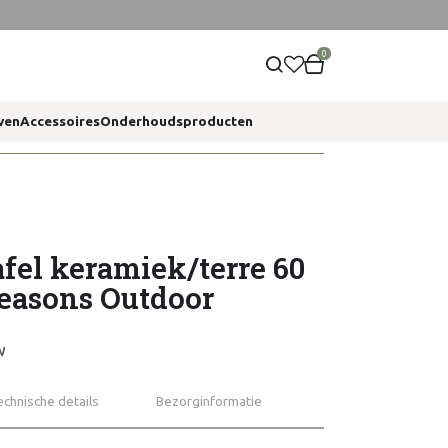
0
ven
Accessoires
Onderhoudsproducten
afel keramiek/terre 60
Seasons Outdoor
W
echnische details
Bezorginformatie