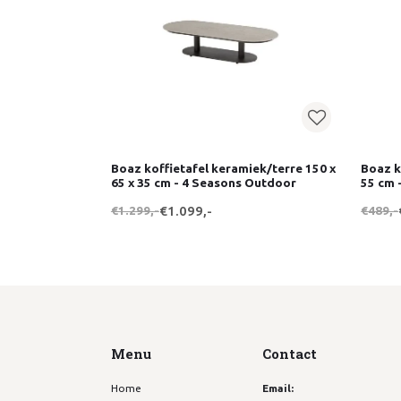
Boaz koffietafel keramiek/terre 150 x
Boaz k
65 x 35 cm - 4 Seasons Outdoor
55 cm 
€1.299,-
€1.099,-
€489,-
Menu
Contact
Home
Email: