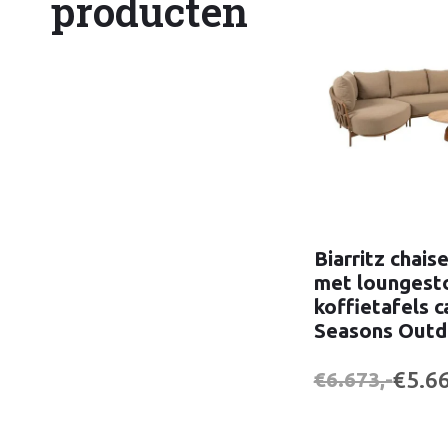
producten
Biarritz chais
met loungesto
koffietafels c
Seasons Outd
€5.66
€6.673,-