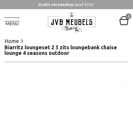
Gratis verzending
vanaf €150,-
Home
Biarritz loungeset 2 5 zits loungebank chaise
0
lounge 4 seasons outdoor
MENU
Home
Biarritz loungeset 2 5 zits loungebank chaise
lounge 4 seasons outdoor