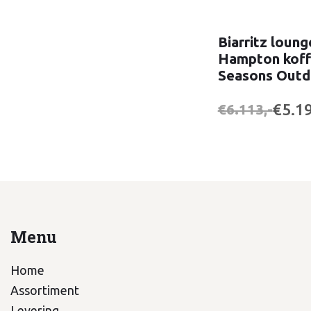
Biarritz loung
Hampton koffi
Seasons Outd
€5.19
€6.113,-
Menu
Home
Assortiment
Levering