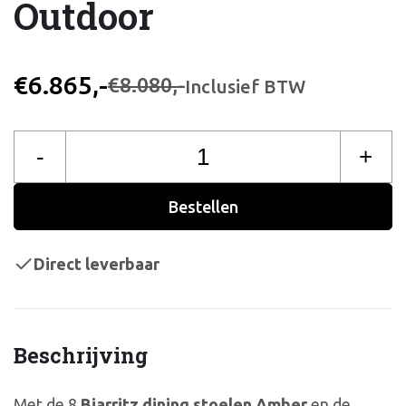
Outdoor
€6.865,-
€8.080,-
Inclusief BTW
-
+
Bestellen
Direct leverbaar
Beschrijving
Met de 8
Biarritz dining stoelen Amber
en de