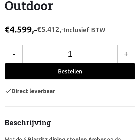
Outdoor
€4.599,-
€5.412,-
Inclusief BTW
-
+
Bestellen
Direct leverbaar
Beschrijving
Met de 6
Biarritz dining stoelen Amber
en de