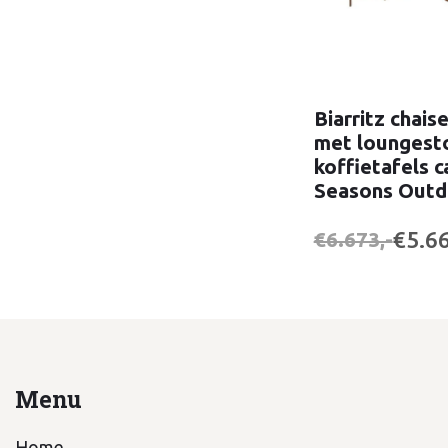
Biarritz chais
met loungesto
koffietafels c
Seasons Outd
€5.66
€6.673,-
Menu
Home