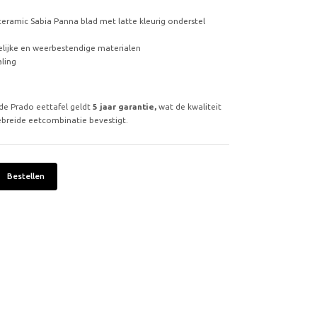
ceramic Sabia Panna blad met latte kleurig onderstel
lijke en weerbestendige materialen
aling
 de Prado eettafel geldt
5 jaar garantie,
wat de kwaliteit
breide eetcombinatie bevestigt.
Bestellen