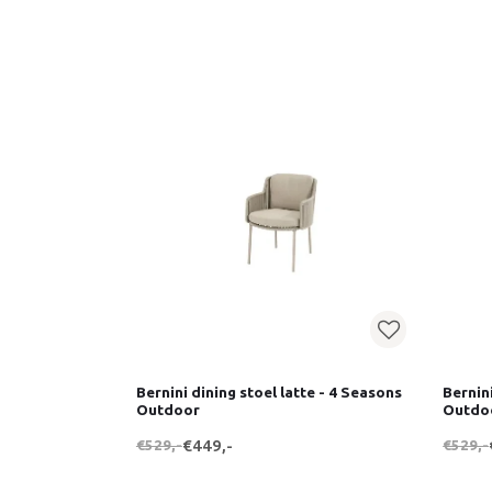
Bernini dining stoel latte - 4 Seasons
Bernin
Outdoor
Outdo
€529,-
€449,-
€529,-