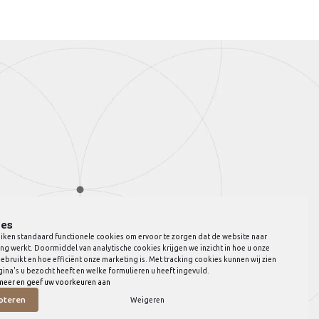
es
iken standaard functionele cookies om ervoor te zorgen dat de website naar
ng werkt. Doormiddel van analytische cookies krijgen we inzicht in hoe u onze
ebruikt en hoe efficiënt onze marketing is. Met tracking cookies kunnen wij zien
ina's u bezocht heeft en welke formulieren u heeft ingevuld.
meer en geef uw voorkeuren aan
pteren
Weigeren
© Copyright 2026 JVB Meubels