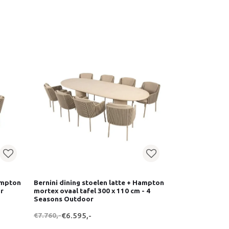
Hampton
Bernini dining stoelen latte + Hampton
or
mortex ovaal tafel 300 x 110 cm - 4
Seasons Outdoor
€7.760,-
€6.595,-