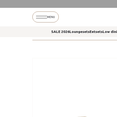
Home
Bernini dining stoelen latte prado eettaf
MENU
SALE 2026
Loungesets
Eetsets
Low din
Home
Bernini dining stoelen latte prado eettaf