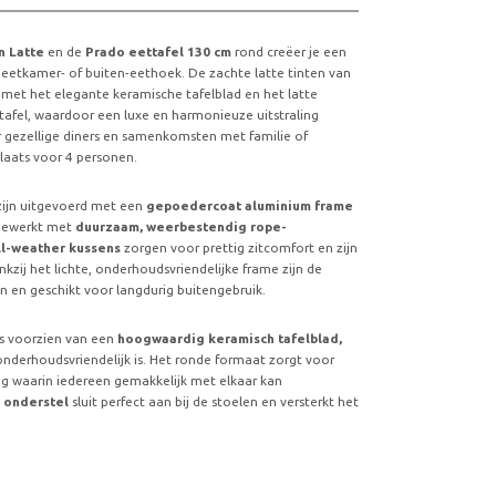
n Latte
en de
Prado eettafel 130 cm
rond creëer je een
de eetkamer- of buiten-eethoek. De zachte latte tinten van
met het elegante keramische tafelblad en het latte
 tafel, waardoor een luxe en harmonieuze uitstraling
or gezellige diners en samenkomsten met familie of
laats voor 4 personen.
 zijn uitgevoerd met een
gepoedercoat aluminium frame
gewerkt met
duurzaam, weerbestendig rope-
ll-weather kussens
zorgen voor prettig zitcomfort en zijn
zij het lichte, onderhoudsvriendelijke frame zijn de
n en geschikt voor langdurig buitengebruik.
is voorzien van een
hoogwaardig keramisch tafelblad,
onderhoudsvriendelijk is. Het ronde formaat zorgt voor
ing waarin iedereen gemakkelijk met elkaar kan
e onderstel
sluit perfect aan bij de stoelen en versterkt het