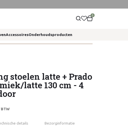
0
ven
Accessoires
Onderhoudsproducten
ng stoelen latte + Prado
amiek/latte 130 cm - 4
door
ef BTW
echnische details
Bezorginformatie