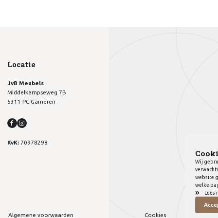
Locatie
JvB Meubels
Middelkampseweg 7B
5311 PC Gameren
KvK:
70978298
Cooki
Wij gebru
verwachti
website g
welke pag
»
Lees 
Acce
Algemene voorwaarden
Cookies