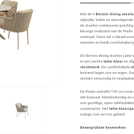
Met de 4
Bernini dining stoele
stijlvolle, lichte en uitnodigen
de stoelen combineren prachtig 
kleurige onderstel van de Prado
ontstaat. Deze set is ideaal vo
vrienden en biedt comfortabel p
De Bernini dining stoelen Latte
in een zachte
latte-kleur
en af
vlechtwerk
. De comfortabele
a
bestand tegen zon en regen. Dank
stoelen eenvoudig te verplaatse
De Prado eettafel 130 cm rond 
dat krasvast, hittebestendig en 
een gezellige, open tafelschikk
converseren. Het
latte kleurig
rustige, ton-sur-ton geheel.
Belangrijkste kenmerken: