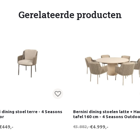
Gerelateerde producten
i dining stoel terre - 4 Seasons
Bernini dining stoelen latte + 
or
tafel 160 cm - 4 Seasons Outdo
€449,-
€5.882,-
€4.999,-