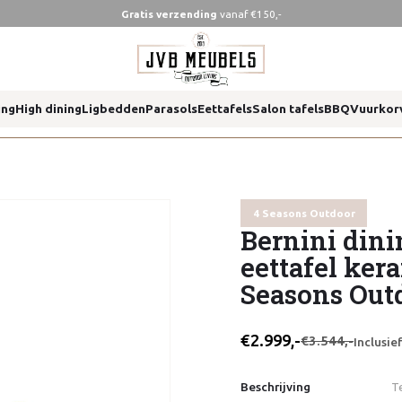
Gratis verzending
vanaf €150,-
el latte 130 cm 4 seasons outdoor
ing
High dining
Ligbedden
Parasols
Eettafels
Salon tafels
BBQ
Vuurkor
el latte 130 cm 4 seasons outdoor
4 Seasons Outdoor
Bernini dini
eettafel ker
Seasons Out
€2.999,-
€3.544,-
Inclusi
Beschrijving
T