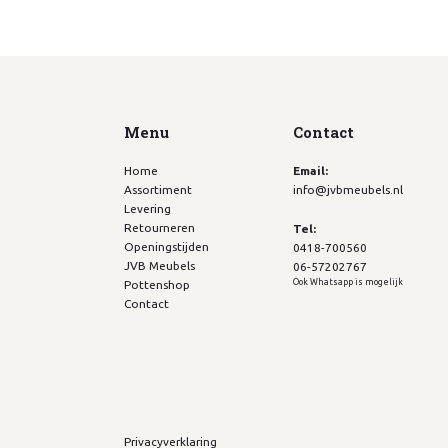
Menu
Contact
Home
Email:
Assortiment
info@jvbmeubels.nl
Levering
Retourneren
Tel:
Openingstijden
0418-700560
JVB Meubels
06-57202767
Ook Whatsapp is mogelijk
Pottenshop
Contact
Privacyverklaring