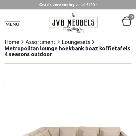
Gratis verzending
vanaf €150,-
Home
Assortiment
Loungesets
Metropolitan lounge hoekbank boaz koffietafels
0
4 seasons outdoor
MENU
Home
Assortiment
Loungesets
Metropolitan lounge hoekbank boaz koffietafels
4 seasons outdoor