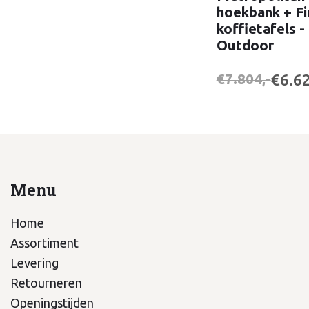
hoekbank + Fi
koffietafels -
Outdoor
€6.62
€7.804,-
Menu
Home
Assortiment
Levering
Retourneren
Openingstijden