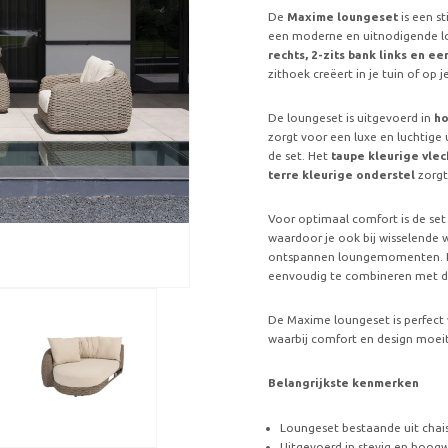
De
Maxime loungeset
is een st
een moderne en uitnodigende lo
rechts, 2-zits bank links en e
zithoek creëert in je tuin of op je
De loungeset is uitgevoerd in
ho
zorgt voor een luxe en luchtige
de set. Het
taupe kleurige vle
terre kleurige onderstel
zorgt
Voor optimaal comfort is de set
waardoor je ook bij wisselende
ontspannen loungemomenten. De
eenvoudig te combineren met div
De Maxime loungeset is perfect
waarbij comfort en design moe
Belangrijkste kenmerken
Loungeset bestaande uit chaise
Uitgevoerd in stevig en hoog