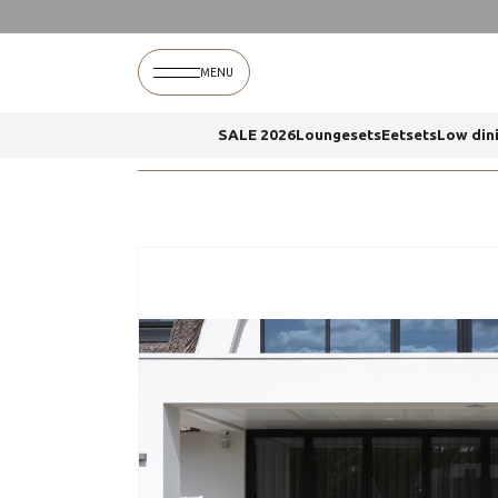
Home
Assortiment
Loungesets
Maxime lounges
MENU
SALE 2026
Loungesets
Eetsets
Low din
Home
Assortiment
Loungesets
Maxime lounges