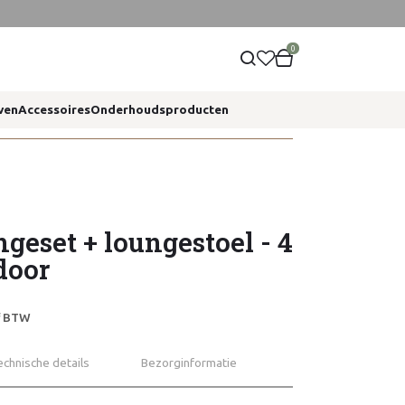
0
ven
Accessoires
Onderhoudsproducten
eset + loungestoel - 4
door
ef BTW
echnische details
Bezorginformatie