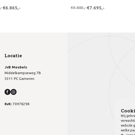
,-
€6.865,-
€9.885,-
€7.695,-
Locatie
JvB Meubels
Middelkampseweg 7B
5311 PC Gameren
KvK:
70978298
Cooki
Wij gebru
verwachti
website g
welke pag
»
Lees 