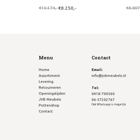
€10.574,-
€8.250,-
€8.807
Menu
Contact
Home
Email:
Assortiment
info@jvbmeubels.nl
Levering
Retourneren
Tel:
Openingstijden
0418-700560
JVB Meubels
06-57202767
Ook Whatsapp is mogelijk
Pottenshop
Contact