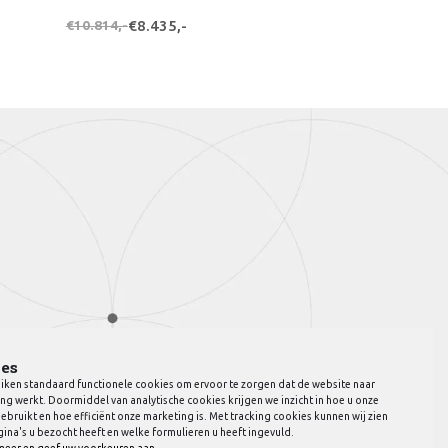
€10.814,-
€8.435,-
es
iken standaard functionele cookies om ervoor te zorgen dat de website naar
ng werkt. Doormiddel van analytische cookies krijgen we inzicht in hoe u onze
ebruikt en hoe efficiënt onze marketing is. Met tracking cookies kunnen wij zien
ina's u bezocht heeft en welke formulieren u heeft ingevuld.
meer en geef uw voorkeuren aan