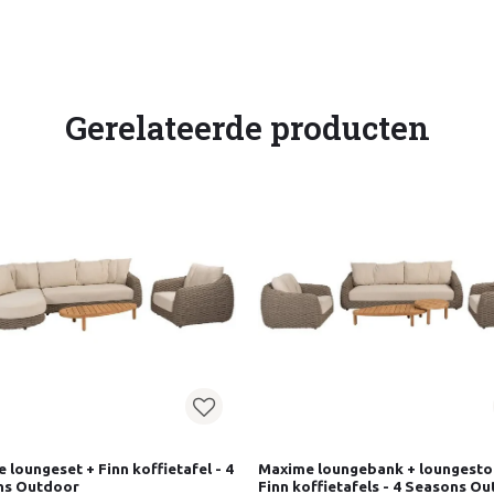
Gerelateerde producten
 loungeset + Finn koffietafel - 4
Maxime loungebank + loungesto
ns Outdoor
Finn koffietafels - 4 Seasons O