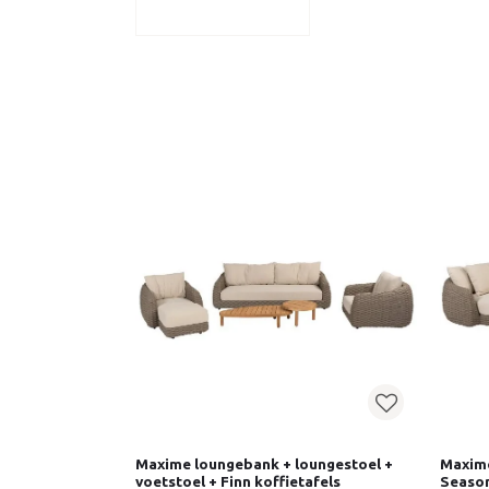
Maxime loungebank + loungestoel +
Maxime
voetstoel + Finn koffietafels
Seaso