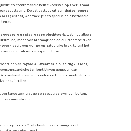
ijlvolle en comfortabele keuze voor wie op zoek is naar
ungeopstelling. De set bestaat uit een
chaise lounge
en loungestoel,
waarmee je een speelse en functionele
 terras.
ogwaardig en stevig rope vlechtwerk,
wat niet alleen
 uitstraling, maar ook bijdraagt aan de duurzaamheid van
chtwerk
geeft een warme en natuurlijke look, terwijl het
 voor een moderne en stijlvolle basis.
 voorzien van
royale all-weather zit- en rugkussens
,
 weersomstandigheden kunt blijven genieten van
 combinatie van materialen en kleuren maakt deze set
erse tuinstijlen.
 voor lange zomerdagen en gezellige avonden buiten,
iteloos samenkomen.
 lounge rechts, 2-zits bank links en loungestoel
waardig rope vlechtwerk