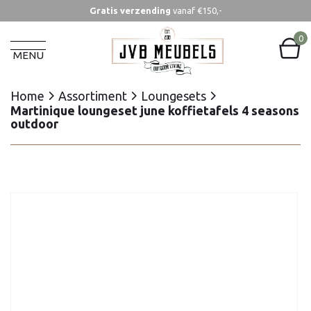
Gratis verzending
vanaf €150,-
Home
Assortiment
Loungesets
Martinique loungeset june koffietafels 4 seasons
0
outdoor
MENU
Home
Assortiment
Loungesets
Martinique loungeset june koffietafels 4 seasons
outdoor