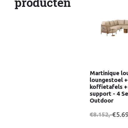
producten
Martinique l
loungestoel +
koffietafels +
support - 4 S
Outdoor
€5.69
€8.152,-