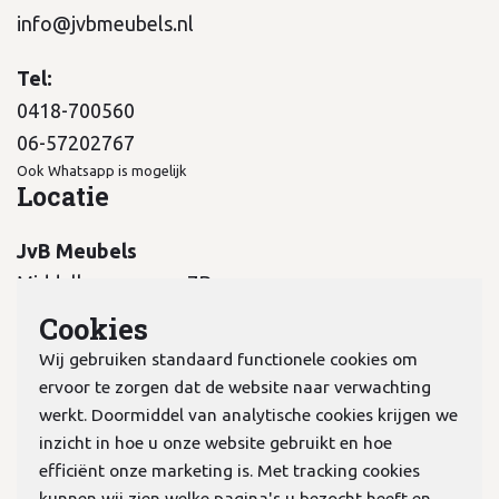
info@jvbmeubels.nl
Tel:
0418-700560
06-57202767
Ook Whatsapp is mogelijk
Locatie
JvB Meubels
Middelkampseweg 7B
5311 PC Gameren
Cookies
Wij gebruiken standaard functionele cookies om
ervoor te zorgen dat de website naar verwachting
werkt. Doormiddel van analytische cookies krijgen we
inzicht in hoe u onze website gebruikt en hoe
KvK:
70978298
efficiënt onze marketing is. Met tracking cookies
kunnen wij zien welke pagina's u bezocht heeft en