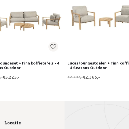
loungeset + Finn koffietafels - 4
Lucas loungestoelen + Finn koffi
ns Outdoor
- 4 Seasons Outdoor
,-
€5.225,-
€2.787,-
€2.365,-
Locatie