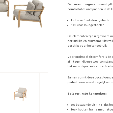
De
Lucas loungeset
is een tijd
comfortabel ontspannen in de tui
1 x Lucas 3-zits loungebank
2 x Lucas loungestoelen
De elementen zijn uitgevoerd 
natuurlijke en duurzame uitstral
geschikt voor buitengebruik.
Voor optimaal zitcomfort is de 
zijn tegen diverse weersomstan
het natuurlijke teak en zachte k
Samen vormt deze Lucas lounge
perfect voor zowel dagelijkse 
Belangrijkste kenmerken:
Set bestaande uit 1 x 3-zits 
Teak houten frame met natuurl