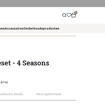
0
ven
Accessoires
Onderhoudsproducten
set - 4 Seasons
ef BTW
echnische details
Bezorginformatie