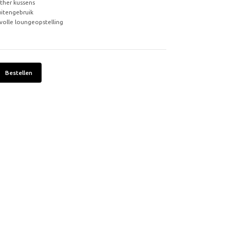
ather kussens
itengebruik
lvolle loungeopstelling
Bestellen