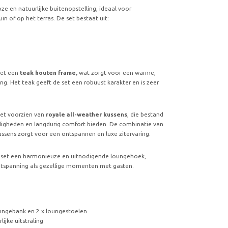
loze en natuurlijke buitenopstelling, ideaal voor
n of op het terras. De set bestaat uit:
met een
teak houten frame,
wat zorgt voor een warme,
ing. Het teak geeft de set een robuust karakter en is zeer
set voorzien van
royale all-weather kussens
, die bestand
digheden en langdurig comfort bieden. De combinatie van
ussens zorgt voor een ontspannen en luxe zitervaring.
set een harmonieuze en uitnodigende loungehoek,
ontspanning als gezellige momenten met gasten.
loungebank en 2 x loungestoelen
ijke uitstraling