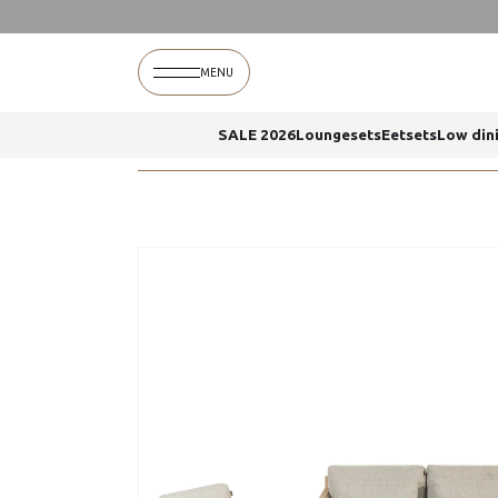
Home
Assortiment
Loungesets
Lucas loungese
MENU
SALE 2026
Loungesets
Eetsets
Low din
Home
Assortiment
Loungesets
Lucas loungese