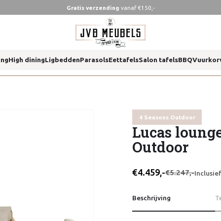
Gratis verzending
vanaf €150,-
t 4 seasons outdoor
ing
High dining
Ligbedden
Parasols
Eettafels
Salon tafels
BBQ
Vuurkor
t 4 seasons outdoor
4 Seasons Outdoor
Lucas lounge
Outdoor
€4.459,-
€5.247,-
Inclusi
Beschrijving
T