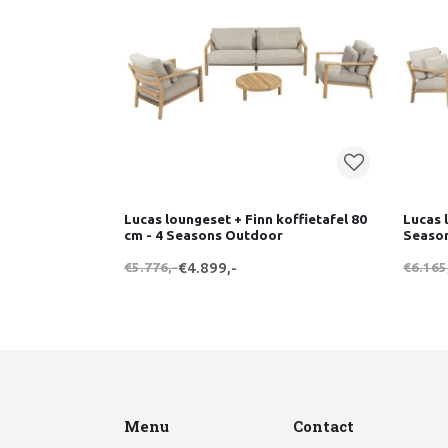
Lucas loungeset + Finn koffietafel 80
Lucas 
cm - 4 Seasons Outdoor
Seaso
€5.776,-
€4.899,-
€6.165
Menu
Contact