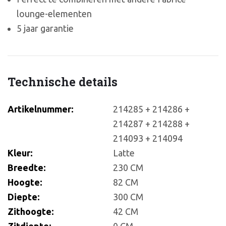
lounge-elementen
5 jaar garantie
Technische details
Artikelnummer:
214285 + 214286 +
214287 + 214288 +
214093 + 214094
Kleur:
Latte
Breedte:
230 CM
Hoogte:
82 CM
Diepte:
300 CM
Zithoogte:
42 CM
Zitdiepte:
0 CM