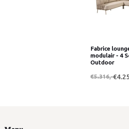
Fabrice loung
modulair - 4 
Outdoor
€4.25
€5.316,-