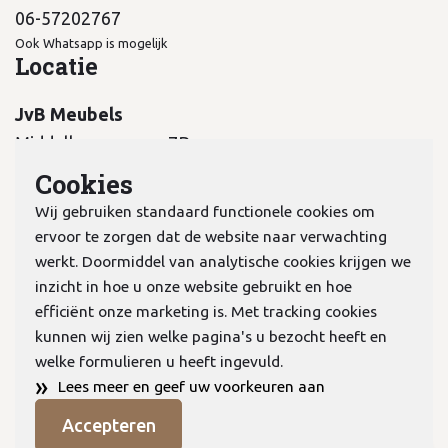
06-57202767
Ook Whatsapp is mogelijk
Locatie
JvB Meubels
Middelkampseweg 7B
5311 PC Gameren
Cookies
Wij gebruiken standaard functionele cookies om
ervoor te zorgen dat de website naar verwachting
werkt. Doormiddel van analytische cookies krijgen we
inzicht in hoe u onze website gebruikt en hoe
KvK:
70978298
efficiënt onze marketing is. Met tracking cookies
kunnen wij zien welke pagina's u bezocht heeft en
welke formulieren u heeft ingevuld.
Privacyverklaring
»
Lees meer en geef uw voorkeuren aan
Algemene voorwaarden
Accepteren
Cookies