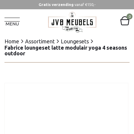
Gratis verzending
vanaf €150,-
Home
Assortiment
Loungesets
Fabrice loungeset latte modulair yoga 4 seasons
0
outdoor
MENU
Home
Assortiment
Loungesets
Fabrice loungeset latte modulair yoga 4 seasons
outdoor