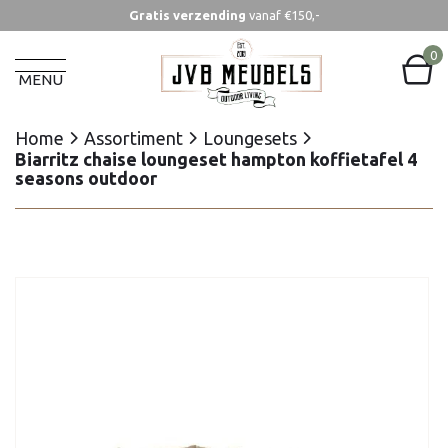
Gratis verzending
vanaf €150,-
Home
Assortiment
Loungesets
Biarritz chaise loungeset hampton koffietafel 4
0
seasons outdoor
MENU
Home
Assortiment
Loungesets
Biarritz chaise loungeset hampton koffietafel 4
seasons outdoor