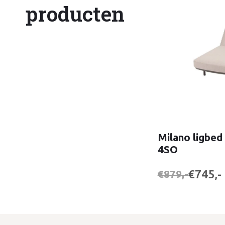
producten
Milano ligbed 
4SO
€745,-
€879,-