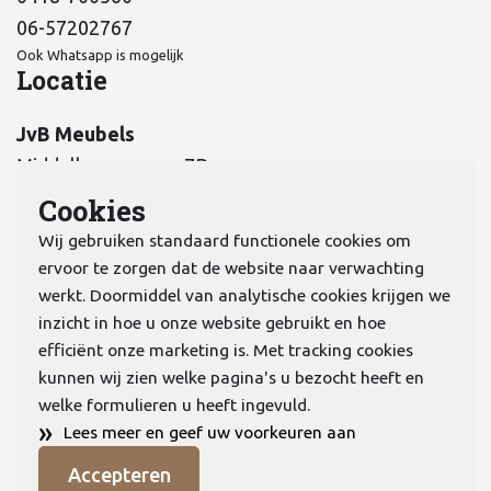
06-57202767
Ook Whatsapp is mogelijk
Locatie
JvB Meubels
Middelkampseweg 7B
5311 PC Gameren
Cookies
Wij gebruiken standaard functionele cookies om
ervoor te zorgen dat de website naar verwachting
werkt. Doormiddel van analytische cookies krijgen we
inzicht in hoe u onze website gebruikt en hoe
KvK:
70978298
efficiënt onze marketing is. Met tracking cookies
kunnen wij zien welke pagina's u bezocht heeft en
welke formulieren u heeft ingevuld.
Privacyverklaring
»
Lees meer en geef uw voorkeuren aan
Algemene voorwaarden
Accepteren
Cookies