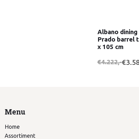
Albano dining
Prado barrel t
x 105 cm
€3.58
€4.222,-
Menu
Home
Assortiment