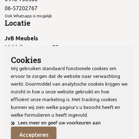
06-57202767
Ook Whatsapp is mogelijk
Locatie
JvB Meubels
Middelkampseweg 7B
5311 PC Gameren
Cookies
Wij gebruiken standaard functionele cookies om
ervoor te zorgen dat de website naar verwachting
werkt. Doormiddel van analytische cookies krijgen we
inzicht in hoe u onze website gebruikt en hoe
KvK:
70978298
efficiënt onze marketing is. Met tracking cookies
kunnen wij zien welke pagina's u bezocht heeft en
welke formulieren u heeft ingevuld.
Privacyverklaring
»
Lees meer en geef uw voorkeuren aan
Algemene voorwaarden
Accepteren
Cookies